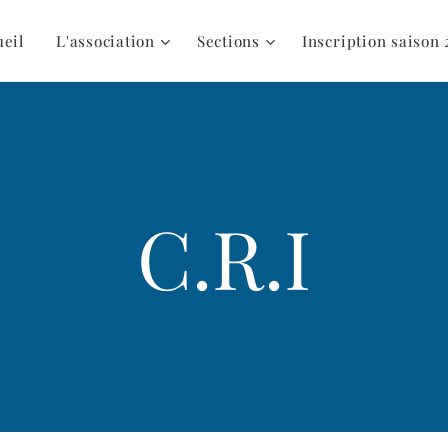
ueil
L'association
Sections
Inscription saison 
C.R.I