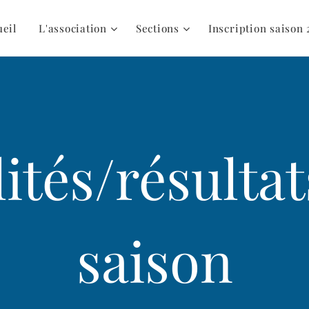
ueil
L'association
Sections
Inscription saison 
ités/résultat
saison